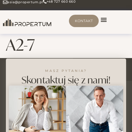
+48 727 660 660
asia@propertum.pl
KONTAKT
A2-7
MASZ PYTANIA?
Skontaktuj się z nami!