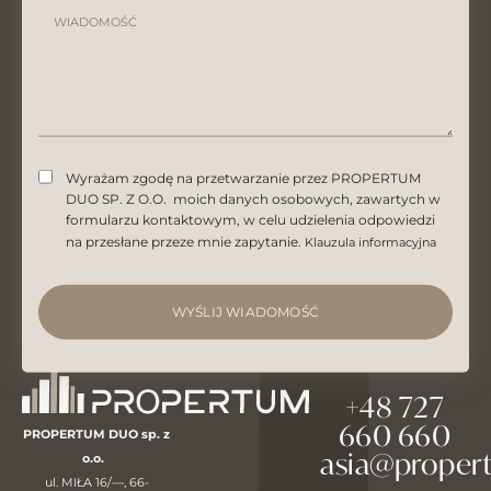
Wyrażam zgodę na przetwarzanie przez PROPERTUM
DUO SP. Z O.O. moich danych osobowych, zawartych w
formularzu kontaktowym, w celu udzielenia odpowiedzi
na przesłane przeze mnie zapytanie.
Klauzula informacyjna
WYŚLIJ WIADOMOŚĆ
+48 727
660 660
PROPERTUM DUO sp. z
asia@proper
o.o.
ul. MIŁA 16/—, 66-