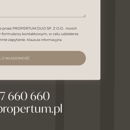
ie przez PROPERTUM DUO SP. Z O.O. moich
formularzu kontaktowym, w celu udzielenia
mnie zapytanie.
Klauzula informacyjna
LIJ WIADOMOŚĆ
27 660 660
propertum.pl