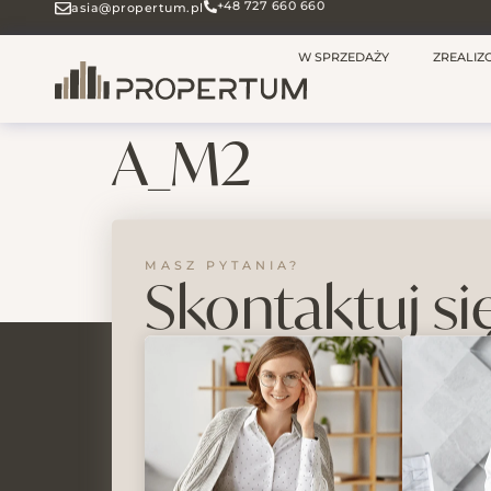
+48 727 660 660
asia@propertum.pl
W SPRZEDAŻY
ZREALI
A_M2
MASZ PYTANIA?
Skontaktuj si