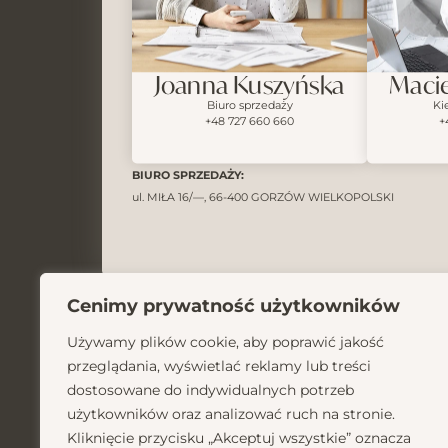
Joanna Kuszyńska
Macie
Biuro sprzedaży
Ki
+48 727 660 660
+
BIURO SPRZEDAŻY:
ul. MIŁA 16/—, 66-400 GORZÓW WIELKOPOLSKI
Cenimy prywatność użytkowników
Używamy plików cookie, aby poprawić jakość
przeglądania, wyświetlać reklamy lub treści
PROPERTUM DUO sp. z o.o.
dostosowane do indywidualnych potrzeb
ul. MIŁA 16/—, 66-400 GORZÓW WIELKOPOLSKI,
użytkowników oraz analizować ruch na stronie.
KRS: 0000969006 / NIP: 5993232527 / REGON: 380988273
Kliknięcie przycisku „Akceptuj wszystkie” oznacza
FACEBOOK
INSTAGRAM