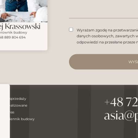
j Krassowski
Wyrażam zgodę na przetwarzan
erownik budowy
danych osobowych, zawartych w 
48 889 804 694
odpowiedzi na przesłane przeze 
WYŚ
+48 7
W sprzedaży
Zrealizowane
asia@
O nas
Dziennik budowy