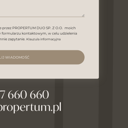
ie przez PROPERTUM DUO SP. Z O.O. moich
formularzu kontaktowym, w celu udzielenia
mnie zapytanie.
Klauzula informacyjna
LIJ WIADOMOŚĆ
27 660 660
propertum.pl