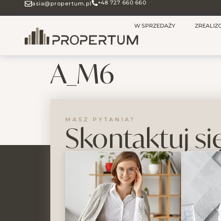
+48 727 660 660
asia@propertum.pl
W SPRZEDAŻY
ZREALI
A_M6
MASZ PYTANIA?
Skontaktuj si