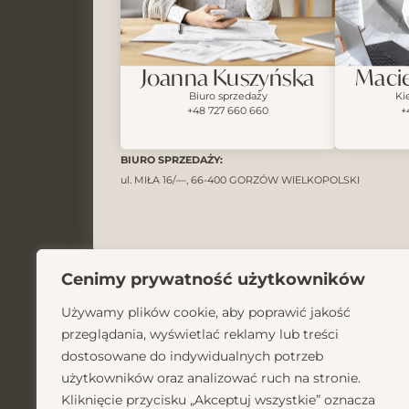
Joanna Kuszyńska
Macie
Biuro sprzedaży
Ki
+48 727 660 660
+
BIURO SPRZEDAŻY:
ul. MIŁA 16/—, 66-400 GORZÓW WIELKOPOLSKI
Cenimy prywatność użytkowników
Używamy plików cookie, aby poprawić jakość
przeglądania, wyświetlać reklamy lub treści
PROPERTUM DUO sp. z o.o.
dostosowane do indywidualnych potrzeb
ul. MIŁA 16/—, 66-400 GORZÓW WIELKOPOLSKI,
użytkowników oraz analizować ruch na stronie.
KRS: 0000969006 / NIP: 5993232527 / REGON: 380988273
Kliknięcie przycisku „Akceptuj wszystkie” oznacza
FACEBOOK
INSTAGRAM