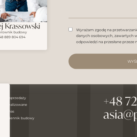
j Krassowski
Wyrażam zgodę na przetwarzan
erownik budowy
danych osobowych, zawartych w 
48 889 804 694
odpowiedzi na przesłane przeze 
WYŚ
+48 7
W sprzedaży
Zrealizowane
asia@
O nas
Dziennik budowy