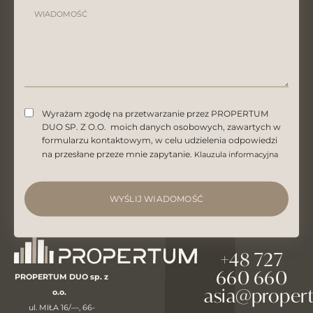
Wyrażam zgodę na przetwarzanie przez PROPERTUM
DUO SP. Z O.O. moich danych osobowych, zawartych w
formularzu kontaktowym, w celu udzielenia odpowiedzi
na przesłane przeze mnie zapytanie.
Klauzula informacyjna
WYŚLIJ WIADOMOŚĆ
+48 727
660 660
PROPERTUM DUO sp. z
asia@proper
o.o.
ul. MIŁA 16/—, 66-