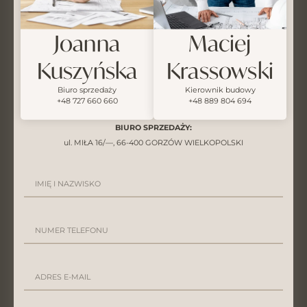
Joanna
Maciej
Kuszyńska
Krassowski
Biuro sprzedaży
Kierownik budowy
+48 727 660 660
+48 889 804 694
BIURO SPRZEDAŻY:
ul. MIŁA 16/—, 66-400 GORZÓW WIELKOPOLSKI