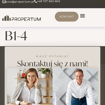
+48 727 660 660
asia@propertum.pl
KONTAKT
B1-4
MASZ PYTANIA?
Skontaktuj się z nami!