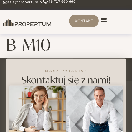
+48 727 660 660
asia@propertum.pl
KONTAKT
B_M10
MASZ PYTANIA?
Skontaktuj się z nami!