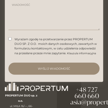
Wyrażam zgodę na przetwarzanie przez PROPERTUM
DUO SP. Z O.O. moich danych osobowych, zawartych w
formularzu kontaktowym, w celu udzielenia odpowiedzi
na przesłane przeze mnie zapytanie.
Klauzula informacyjna
WYŚLIJ WIADOMOŚĆ
+48 727
660 660
PROPERTUM DUO sp. z
asia@proper
o.o.
ul. MIŁA 16/—, 66-