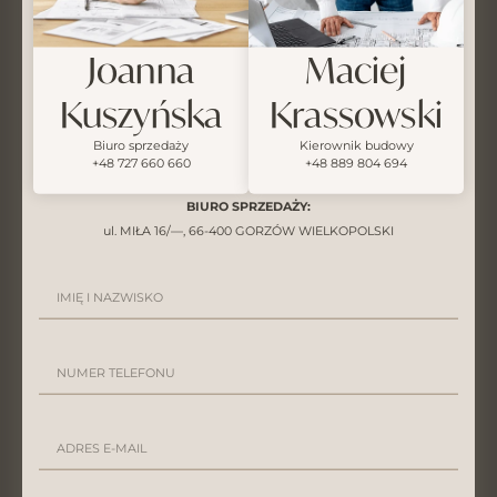
Joanna
Maciej
Kuszyńska
Krassowski
Biuro sprzedaży
Kierownik budowy
+48 727 660 660
+48 889 804 694
BIURO SPRZEDAŻY:
ul. MIŁA 16/—, 66-400 GORZÓW WIELKOPOLSKI