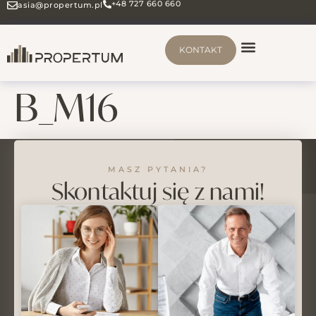
+48 727 660 660
asia@propertum.pl
KONTAKT
B_M16
MASZ PYTANIA?
Skontaktuj się z nami!