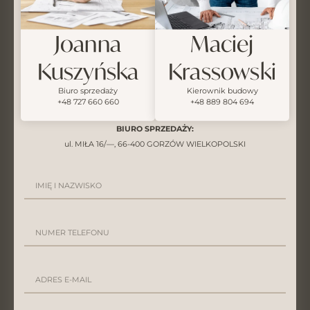
Joanna
Maciej
Kuszyńska
Krassowski
Biuro sprzedaży
Kierownik budowy
+48 727 660 660
+48 889 804 694
BIURO SPRZEDAŻY:
ul. MIŁA 16/—, 66-400 GORZÓW WIELKOPOLSKI