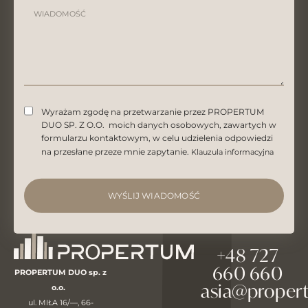
Wyrażam zgodę na przetwarzanie przez PROPERTUM
DUO SP. Z O.O. moich danych osobowych, zawartych w
formularzu kontaktowym, w celu udzielenia odpowiedzi
na przesłane przeze mnie zapytanie.
Klauzula informacyjna
WYŚLIJ WIADOMOŚĆ
+48 727
660 660
PROPERTUM DUO sp. z
asia@proper
o.o.
ul. MIŁA 16/—, 66-